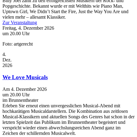
Billy Joel zählt zu den erfolgreichsten Musikern der Rock- und
Popgeschichte. Bekannt wurde er mit Welthits wie Piano Man,
Uptown Girl, We Didn’t Start the Fire, Just the Way You Are und
vielen mehr – allesamt Klassiker.
Zur Veranstaltung
Freitag, 4. Dezember 2026
um 20.00 Uhr
Foto: artgerecht
4.
Dez.
2026
We Love Musicals
Am 4. Dezember 2026
um 20.00 Uhr
im Brunnentheater
Erleben Sie erneut einen unvergesslichen Musical-Abend mit
hochkarätigen Musicaldarstellern. Die Kombination aus zeitlosen
Musical-Klassikern und aktuellen Songs des Genres hat schon in der
letzten Spielzeit das Publikum im Brunnentheater begeistert und
verspricht wieder einen abwechslungsreichen Abend ganz im
Zeichen der schillernden Musicalwelt.