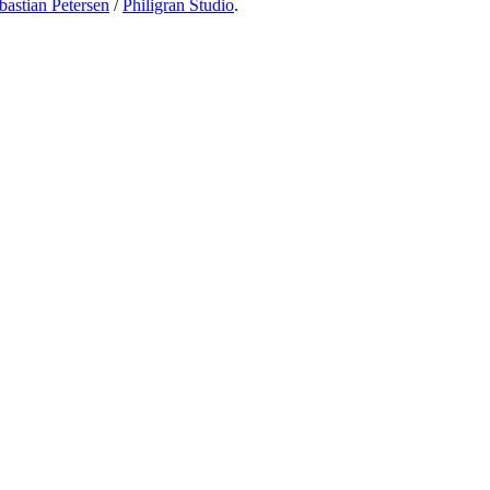
bastian Petersen
/
Philigran Studio
.