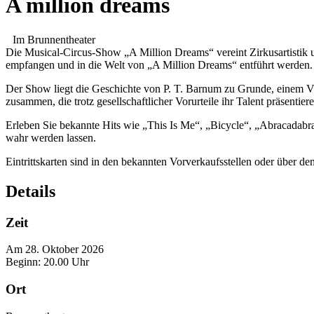
A million dreams
Im Brunnentheater
Die Musical-Circus-Show „A Million Dreams“ vereint Zirkusartistik 
empfangen und in die Welt von „A Million Dreams“ entführt werden
Der Show liegt die Geschichte von P. T. Barnum zu Grunde, einem Visi
zusammen, die trotz gesellschaftlicher Vorurteile ihr Talent präsent
Erleben Sie bekannte Hits wie „This Is Me“, „Bicycle“, „Abracadabra
wahr werden lassen.
Eintrittskarten sind in den bekannten Vorverkaufsstellen oder über den
Details
Zeit
Am 28. Oktober 2026
Beginn: 20.00 Uhr
Ort